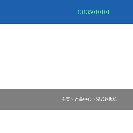
13135010101
主页
>
产品中心
>
湿式轮撵机