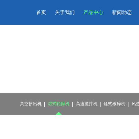
首页
关于我们
产品中心
新闻动态
真空挤出机
湿式轮撵机
高速搅拌机
锤式破碎机
风